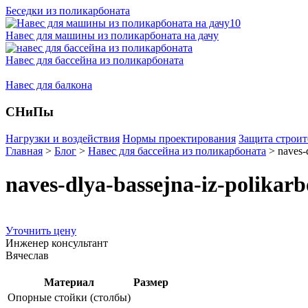
Беседки из поликарбоната
Навес для машины из поликарбоната на дачу
Навес для бассейна из поликарбоната
Навес для балкона
СНиПы
Нагрузки и воздействия
Нормы проектирования
Защита строит
Главная
>
Блог
>
Навес для бассейна из поликарбоната
>
naves-
naves-dlya-bassejna-iz-polikar
Уточнить цену
Инженер консультант
Вячеслав
Материал
Размер
Опорные стойки (столбы)