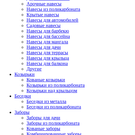
Арочные навесы
Навесы из поликарбоната
Крытые навесы
Навесы для автомобилей
Садовые навесы
Навесы для барбекю
Навесы для бассейна
Навесы для мангала
Навесы для дачи
Навесы для террасы
Навесы для крыльца
Навесы для балкона
Другие
Козырьки
Кованые козырьки
Козырьки из поликарбоната
Козырьки над крыльцом
Беседки
Беседки из металла
Беседки из поликарбоната
Заборы
Заборы для дачи
Заборы из поликарбоната
Кованые заборы
Комбинированные заборы