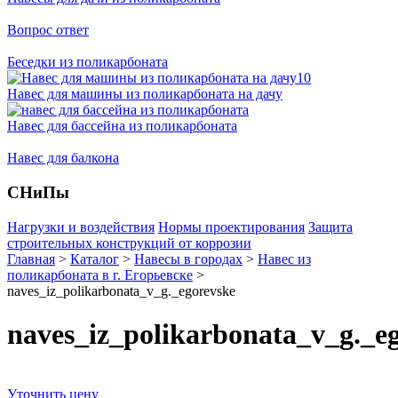
Вопрос ответ
Беседки из поликарбоната
Навес для машины из поликарбоната на дачу
Навес для бассейна из поликарбоната
Навес для балкона
СНиПы
Нагрузки и воздействия
Нормы проектирования
Защита
строительных конструкций от коррозии
Главная
>
Каталог
>
Навесы в городах
>
Навес из
поликарбоната в г. Егорьевске
>
naves_iz_polikarbonata_v_g._egorevske
naves_iz_polikarbonata_v_g._e
Уточнить цену