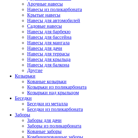
Арочные навесы
Навесы из поликарбоната
Крытые навесы
Навесы для автомобилей
Садовые навесы
Навесы для барбекю
Навесы для бассейна
Навесы для мангала
Навесы для дачи
Навесы для террасы
Навесы для крыльца
Навесы для балкона
Другие
Козырьки
Кованые козырьки
Козырьки из поликарбоната
Козырьки над крыльцом
Беседки
Беседки из металла
Беседки из поликарбоната
Заборы
Заборы для дачи
Заборы из поликарбоната
Кованые заборы
Комбинированные заборы