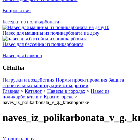
Вопрос ответ
Беседки из поликарбоната
Навес для машины из поликарбоната на дачу
Навес для бассейна из поликарбоната
Навес для балкона
СНиПы
Нагрузки и воздействия
Нормы проектирования
Защита
строительных конструкций от коррозии
Главная
>
Каталог
>
Навесы в городах
>
Навес из
поликарбоната в г. Красногорске
>
naves_iz_polikarbonata_v_g._krasnogorske
naves_iz_polikarbonata_v_g._k
Уточнить цену