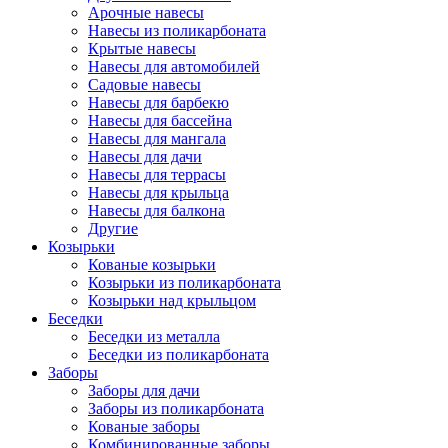
Арочные навесы
Навесы из поликарбоната
Крытые навесы
Навесы для автомобилей
Садовые навесы
Навесы для барбекю
Навесы для бассейна
Навесы для мангала
Навесы для дачи
Навесы для террасы
Навесы для крыльца
Навесы для балкона
Другие
Козырьки
Кованые козырьки
Козырьки из поликарбоната
Козырьки над крыльцом
Беседки
Беседки из металла
Беседки из поликарбоната
Заборы
Заборы для дачи
Заборы из поликарбоната
Кованые заборы
Комбинированные заборы