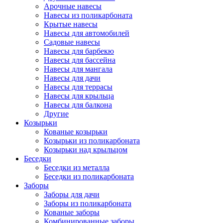
Арочные навесы
Навесы из поликарбоната
Крытые навесы
Навесы для автомобилей
Садовые навесы
Навесы для барбекю
Навесы для бассейна
Навесы для мангала
Навесы для дачи
Навесы для террасы
Навесы для крыльца
Навесы для балкона
Другие
Козырьки
Кованые козырьки
Козырьки из поликарбоната
Козырьки над крыльцом
Беседки
Беседки из металла
Беседки из поликарбоната
Заборы
Заборы для дачи
Заборы из поликарбоната
Кованые заборы
Комбинированные заборы