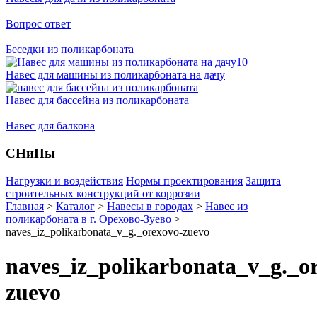
Вопрос ответ
Беседки из поликарбоната
Навес для машины из поликарбоната на дачу
Навес для бассейна из поликарбоната
Навес для балкона
СНиПы
Нагрузки и воздействия
Нормы проектирования
Защита
строительных конструкций от коррозии
Главная
>
Каталог
>
Навесы в городах
>
Навес из
поликарбоната в г. Орехово-Зуево
>
naves_iz_polikarbonata_v_g._orexovo-zuevo
naves_iz_polikarbonata_v_g._o
zuevo