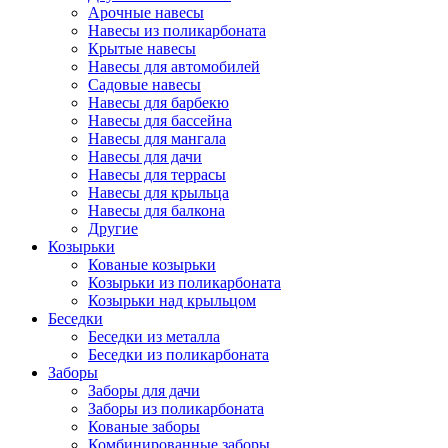
Арочные навесы
Навесы из поликарбоната
Крытые навесы
Навесы для автомобилей
Садовые навесы
Навесы для барбекю
Навесы для бассейна
Навесы для мангала
Навесы для дачи
Навесы для террасы
Навесы для крыльца
Навесы для балкона
Другие
Козырьки
Кованые козырьки
Козырьки из поликарбоната
Козырьки над крыльцом
Беседки
Беседки из металла
Беседки из поликарбоната
Заборы
Заборы для дачи
Заборы из поликарбоната
Кованые заборы
Комбинированные заборы