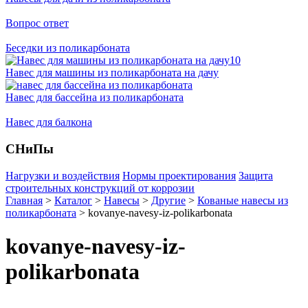
Вопрос ответ
Беседки из поликарбоната
Навес для машины из поликарбоната на дачу
Навес для бассейна из поликарбоната
Навес для балкона
СНиПы
Нагрузки и воздействия
Нормы проектирования
Защита
строительных конструкций от коррозии
Главная
>
Каталог
>
Навесы
>
Другие
>
Кованые навесы из
поликарбоната
>
kovanye-navesy-iz-polikarbonata
kovanye-navesy-iz-
polikarbonata