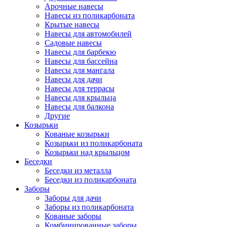
Арочные навесы
Навесы из поликарбоната
Крытые навесы
Навесы для автомобилей
Садовые навесы
Навесы для барбекю
Навесы для бассейна
Навесы для мангала
Навесы для дачи
Навесы для террасы
Навесы для крыльца
Навесы для балкона
Другие
Козырьки
Кованые козырьки
Козырьки из поликарбоната
Козырьки над крыльцом
Беседки
Беседки из металла
Беседки из поликарбоната
Заборы
Заборы для дачи
Заборы из поликарбоната
Кованые заборы
Комбинированные заборы