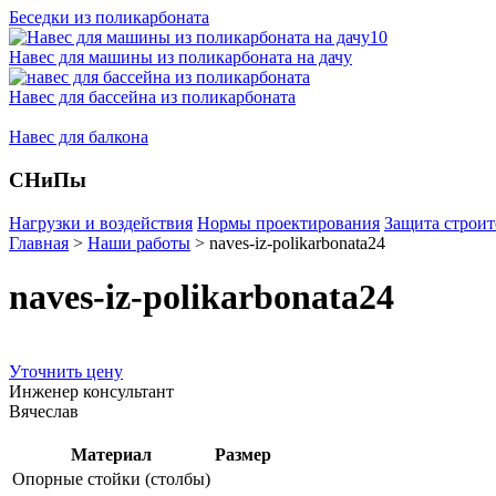
Беседки из поликарбоната
Навес для машины из поликарбоната на дачу
Навес для бассейна из поликарбоната
Навес для балкона
СНиПы
Нагрузки и воздействия
Нормы проектирования
Защита строит
Главная
>
Наши работы
>
naves-iz-polikarbonata24
naves-iz-polikarbonata24
Уточнить цену
Инженер консультант
Вячеслав
Материал
Размер
Опорные стойки (столбы)