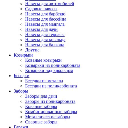
Навесы для автомобилей
Садовые навесы
Навесы для барбекю
Навесы для бассейна
Навесы для мангала
Навесы для дачи
Навесы для террасы
Навесы для крыльца
Навесы для балкона
Другие
Козырьки
Кованые козырьки
Козырьки из поликарбоната
Козырьки над крыльцом
Беседки
Беседки из металла
Беседки из поликарбоната
Заборы
Заборы для дачи
Заборы из поликарбоната
Кованые заборы
Комбинированные заборы
Металлические заборы
Сварные заборы
Гаражи