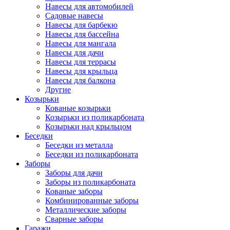
Навесы для автомобилей
Садовые навесы
Навесы для барбекю
Навесы для бассейна
Навесы для мангала
Навесы для дачи
Навесы для террасы
Навесы для крыльца
Навесы для балкона
Другие
Козырьки
Кованые козырьки
Козырьки из поликарбоната
Козырьки над крыльцом
Беседки
Беседки из металла
Беседки из поликарбоната
Заборы
Заборы для дачи
Заборы из поликарбоната
Кованые заборы
Комбинированные заборы
Металлические заборы
Сварные заборы
Гаражи