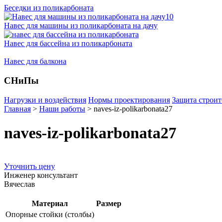
Беседки из поликарбоната
Навес для машины из поликарбоната на дачу
Навес для бассейна из поликарбоната
Навес для балкона
СНиПы
Нагрузки и воздействия
Нормы проектирования
Защита строит
Главная
>
Наши работы
>
naves-iz-polikarbonata27
naves-iz-polikarbonata27
Уточнить цену
Инженер консультант
Вячеслав
Материал
Размер
Опорные стойки (столбы)