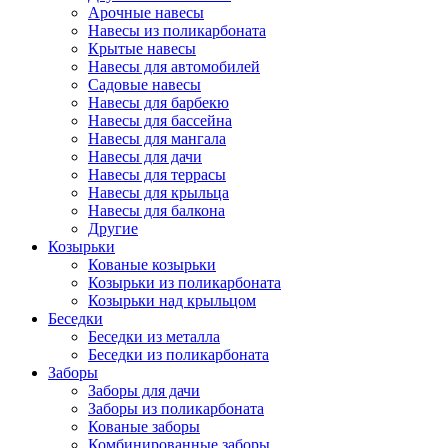
Арочные навесы
Навесы из поликарбоната
Крытые навесы
Навесы для автомобилей
Садовые навесы
Навесы для барбекю
Навесы для бассейна
Навесы для мангала
Навесы для дачи
Навесы для террасы
Навесы для крыльца
Навесы для балкона
Другие
Козырьки
Кованые козырьки
Козырьки из поликарбоната
Козырьки над крыльцом
Беседки
Беседки из металла
Беседки из поликарбоната
Заборы
Заборы для дачи
Заборы из поликарбоната
Кованые заборы
Комбинированные заборы