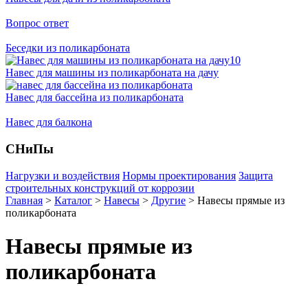
Вопрос ответ
Беседки из поликарбоната
Навес для машины из поликарбоната на дачу
Навес для бассейна из поликарбоната
Навес для балкона
СНиПы
Нагрузки и воздействия
Нормы проектирования
Защита
строительных конструкций от коррозии
Главная
>
Каталог
>
Навесы
>
Другие
>
Навесы прямые из
поликарбоната
Навесы прямые из
поликарбоната