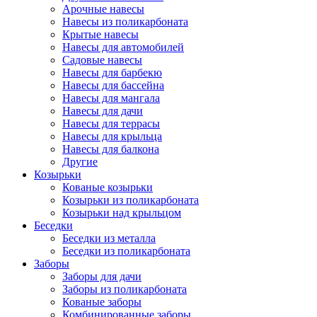
Арочные навесы
Навесы из поликарбоната
Крытые навесы
Навесы для автомобилей
Садовые навесы
Навесы для барбекю
Навесы для бассейна
Навесы для мангала
Навесы для дачи
Навесы для террасы
Навесы для крыльца
Навесы для балкона
Другие
Козырьки
Кованые козырьки
Козырьки из поликарбоната
Козырьки над крыльцом
Беседки
Беседки из металла
Беседки из поликарбоната
Заборы
Заборы для дачи
Заборы из поликарбоната
Кованые заборы
Комбинированные заборы