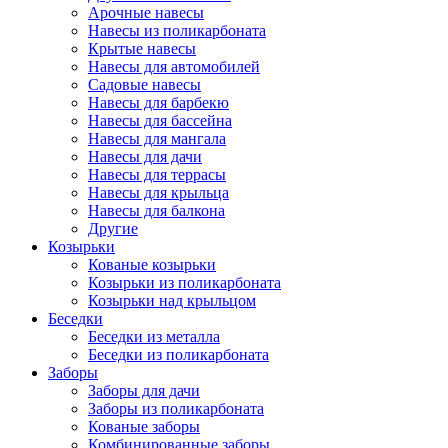
Арочные навесы
Навесы из поликарбоната
Крытые навесы
Навесы для автомобилей
Садовые навесы
Навесы для барбекю
Навесы для бассейна
Навесы для мангала
Навесы для дачи
Навесы для террасы
Навесы для крыльца
Навесы для балкона
Другие
Козырьки
Кованые козырьки
Козырьки из поликарбоната
Козырьки над крыльцом
Беседки
Беседки из металла
Беседки из поликарбоната
Заборы
Заборы для дачи
Заборы из поликарбоната
Кованые заборы
Комбинированные заборы