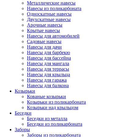
Металлические навесы
Навесы из поликарбоната
Односкатные навесы
Двухскатные навесы
Арочные навесы
Крытые навесы
Навесы для автомобилей
Садовые навесы
Навесы для дачи
Навесы для барбекю
Навесы для бассейна
Навесы для мангала
Навесы для террасы
Навесы для крыльца
Навесы для гаража
Навесы для балкона
Козырьки
Кованые козырьки
Козырьки из поликарбоната
Козырьки над крыльцом
Беседки
Беседки из металла
Беседки из поликарбоната
Заборы
Заборы из поликарбоната