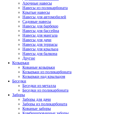
Арочные навесы
Навесы из поликарбоната
Крытые навесы
Навесы для автомобилей
Садовые навесы
Навесы для барбекю
Навесы для бассейна
Навесы для мангала
Навесы для дачи
Навесы для террасы
Навесы для крыльца
Навесы для балкона
Другие
Козырьки
Кованые козырьки
Козырьки из поликарбоната
Козырьки над крыльцом
Беседки
Беседки из металла
Беседки из поликарбоната
Заборы
Заборы для дачи
Заборы из поликарбоната
Кованые заборы
Комбинированные заборы