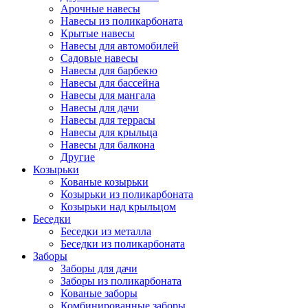
Арочные навесы
Навесы из поликарбоната
Крытые навесы
Навесы для автомобилей
Садовые навесы
Навесы для барбекю
Навесы для бассейна
Навесы для мангала
Навесы для дачи
Навесы для террасы
Навесы для крыльца
Навесы для балкона
Другие
Козырьки
Кованые козырьки
Козырьки из поликарбоната
Козырьки над крыльцом
Беседки
Беседки из металла
Беседки из поликарбоната
Заборы
Заборы для дачи
Заборы из поликарбоната
Кованые заборы
Комбинированные заборы