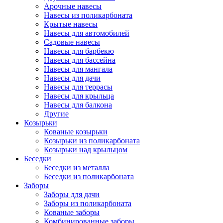
Арочные навесы
Навесы из поликарбоната
Крытые навесы
Навесы для автомобилей
Садовые навесы
Навесы для барбекю
Навесы для бассейна
Навесы для мангала
Навесы для дачи
Навесы для террасы
Навесы для крыльца
Навесы для балкона
Другие
Козырьки
Кованые козырьки
Козырьки из поликарбоната
Козырьки над крыльцом
Беседки
Беседки из металла
Беседки из поликарбоната
Заборы
Заборы для дачи
Заборы из поликарбоната
Кованые заборы
Комбинированные заборы