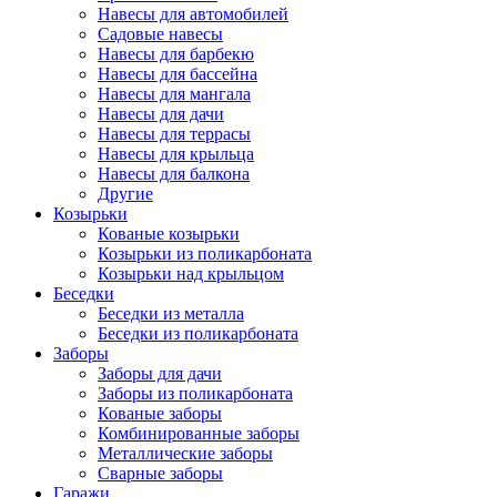
Навесы для автомобилей
Садовые навесы
Навесы для барбекю
Навесы для бассейна
Навесы для мангала
Навесы для дачи
Навесы для террасы
Навесы для крыльца
Навесы для балкона
Другие
Козырьки
Кованые козырьки
Козырьки из поликарбоната
Козырьки над крыльцом
Беседки
Беседки из металла
Беседки из поликарбоната
Заборы
Заборы для дачи
Заборы из поликарбоната
Кованые заборы
Комбинированные заборы
Металлические заборы
Сварные заборы
Гаражи