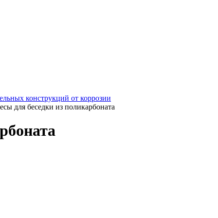
ельных конструкций от коррозии
есы для беседки из поликарбоната
арбоната