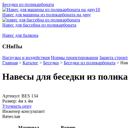
Беседки из поликарбоната
Навес для машины из поликарбоната на дачу
Навес для бассейна из поликарбоната
Навес для балкона
СНиПы
Нагрузки и воздействия
Нормы проектирования
Защита строит
Главная
>
Каталог
>
Беседки
>
Беседки из поликарбоната
>
Нав
Навесы для беседки из полик
Артикул: BES 134
Размер: 4м х 4м
Уточнить цену
Инженер консультант
Вячеслав
Материал
Размер