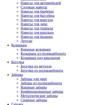
Навесы для автомобилей
Садовые навесы
Навесы для барбекю
Навесы для бассейна
Навесы для мангала
Навесы для дачи
Навесы для террасы
Навесы для крыльца
Навесы для балкона
Другие
Козырьки
Кованые козырьки
Козырьки из поликарбоната
Козырьки над крыльцом
Беседки
Беседки из металла
Беседки из поликарбоната
Заборы
Заборы для дачи
Заборы из поликарбоната
Кованые заборы
Комбинированные заборы
Металлические заборы
Сварные заборы
Гаражи