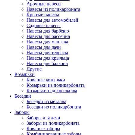
Арочные навесы
Навесы из поликарбоната
Крытые навесы
Навесы для автомобилей
Садовые навесы
Навесы для барбекю
Навесы для бассейна
Навесы для мангала
Навесы для дачи
Навесы для террасы
Навесы для крыльца
Навесы для балкона
Другие
Козырьки
Кованые козырьки
Козырьки из поликарбоната
Козырьки над крыльцом
Беседки
Беседки из металла
Беседки из поликарбоната
Заборы
Заборы для дачи
Заборы из поликарбоната
Кованые заборы
Комбинированные заборы