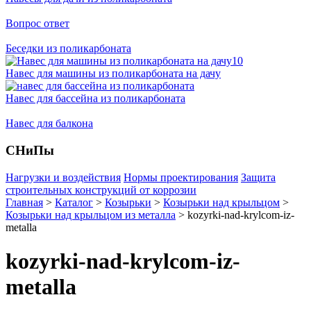
Вопрос ответ
Беседки из поликарбоната
Навес для машины из поликарбоната на дачу
Навес для бассейна из поликарбоната
Навес для балкона
СНиПы
Нагрузки и воздействия
Нормы проектирования
Защита
строительных конструкций от коррозии
Главная
>
Каталог
>
Козырьки
>
Козырьки над крыльцом
>
Козырьки над крыльцом из металла
>
kozyrki-nad-krylcom-iz-
metalla
kozyrki-nad-krylcom-iz-
metalla