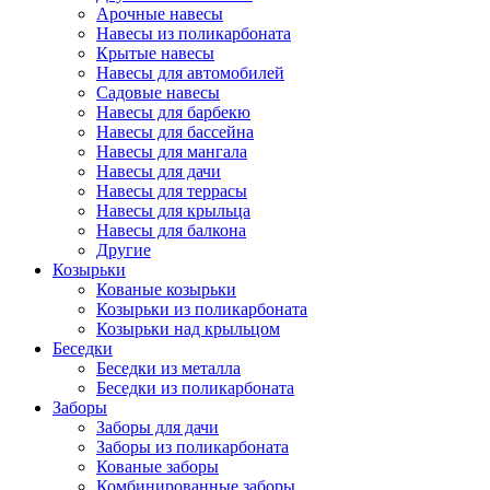
Арочные навесы
Навесы из поликарбоната
Крытые навесы
Навесы для автомобилей
Садовые навесы
Навесы для барбекю
Навесы для бассейна
Навесы для мангала
Навесы для дачи
Навесы для террасы
Навесы для крыльца
Навесы для балкона
Другие
Козырьки
Кованые козырьки
Козырьки из поликарбоната
Козырьки над крыльцом
Беседки
Беседки из металла
Беседки из поликарбоната
Заборы
Заборы для дачи
Заборы из поликарбоната
Кованые заборы
Комбинированные заборы