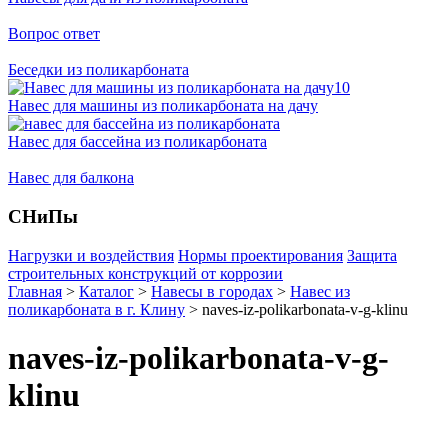
Вопрос ответ
Беседки из поликарбоната
Навес для машины из поликарбоната на дачу
Навес для бассейна из поликарбоната
Навес для балкона
СНиПы
Нагрузки и воздействия
Нормы проектирования
Защита
строительных конструкций от коррозии
Главная
>
Каталог
>
Навесы в городах
>
Навес из
поликарбоната в г. Клину
>
naves-iz-polikarbonata-v-g-klinu
naves-iz-polikarbonata-v-g-
klinu