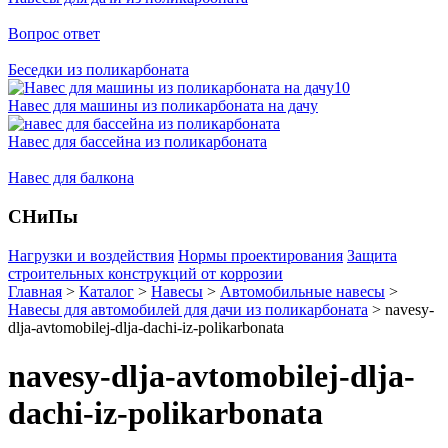
Вопрос ответ
Беседки из поликарбоната
Навес для машины из поликарбоната на дачу
Навес для бассейна из поликарбоната
Навес для балкона
СНиПы
Нагрузки и воздействия
Нормы проектирования
Защита
строительных конструкций от коррозии
Главная
>
Каталог
>
Навесы
>
Автомобильные навесы
>
Навесы для автомобилей для дачи из поликарбоната
>
navesy-
dlja-avtomobilej-dlja-dachi-iz-polikarbonata
navesy-dlja-avtomobilej-dlja-
dachi-iz-polikarbonata