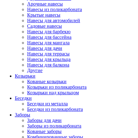
Арочные навесы
Навесы из поликарбоната
Крытые навесы
Навесы для автомобилей
Садовые навесы
Навесы для барбекю
Навесы для бассейна
Навесы для мангала
Навесы для дачи
Навесы для террасы
Навесы для крыльца
Навесы для балкона
Другие
Козырьки
Кованые козырьки
Козырьки из поликарбоната
Козырьки над крыльцом
Беседки
Беседки из металла
Беседки из поликарбоната
Заборы
Заборы для дачи
Заборы из поликарбоната
Кованые заборы
Комбинированные заборы