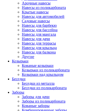
Арочные навесы
Навесы из поликарбоната
Крытые навесы
Навесы для автомобилей
Садовые навесы
Навесы для барбекю
Навесы для бассейна
Навесы для мангала
Навесы для дачи
Навесы для террасы
Навесы для крыльца
Навесы для балкона
Другие
Козырьки
Кованые козырьки
Козырьки из поликарбоната
Козырьки над крыльцом
Беседки
Беседки из металла
Беседки из поликарбоната
Заборы
Заборы для дачи
Заборы из поликарбоната
Кованые заборы
Комбинированные заборы