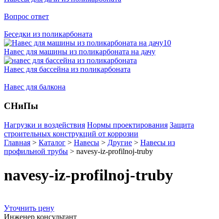
Вопрос ответ
Беседки из поликарбоната
Навес для машины из поликарбоната на дачу
Навес для бассейна из поликарбоната
Навес для балкона
СНиПы
Нагрузки и воздействия
Нормы проектирования
Защита
строительных конструкций от коррозии
Главная
>
Каталог
>
Навесы
>
Другие
>
Навесы из
профильной трубы
>
navesy-iz-profilnoj-truby
navesy-iz-profilnoj-truby
Уточнить цену
Инженер консультант