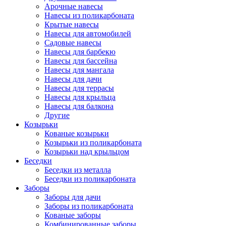
Арочные навесы
Навесы из поликарбоната
Крытые навесы
Навесы для автомобилей
Садовые навесы
Навесы для барбекю
Навесы для бассейна
Навесы для мангала
Навесы для дачи
Навесы для террасы
Навесы для крыльца
Навесы для балкона
Другие
Козырьки
Кованые козырьки
Козырьки из поликарбоната
Козырьки над крыльцом
Беседки
Беседки из металла
Беседки из поликарбоната
Заборы
Заборы для дачи
Заборы из поликарбоната
Кованые заборы
Комбинированные заборы