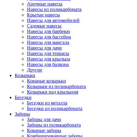
Арочные навесы
Навесы из поликарбоната
Крытые навесы
Навесы для автомобилей
Садовые навесы
Навесы для барбекю
Навесы для бассейна
Навесы для мангала
Навесы для дачи
Навесы для террасы
Навесы для крыльца
Навесы для балкона
Другие
Козырьки
Кованые козырьки
Козырьки из поликарбоната
Козырьки над крыльцом
Беседки
Беседки из металла
Беседки из поликарбоната
Заборы
Заборы для дачи
Заборы из поликарбоната
Кованые заборы
Комбинированные заборы