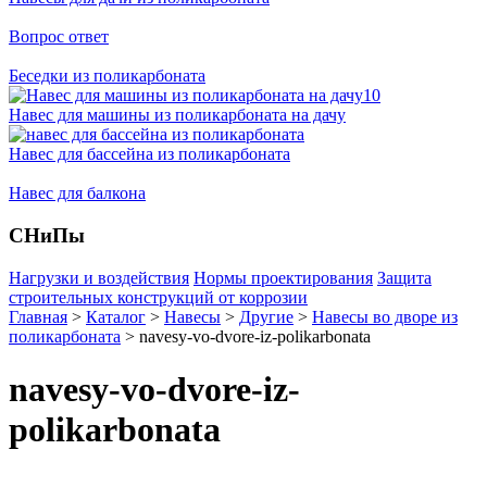
Вопрос ответ
Беседки из поликарбоната
Навес для машины из поликарбоната на дачу
Навес для бассейна из поликарбоната
Навес для балкона
СНиПы
Нагрузки и воздействия
Нормы проектирования
Защита
строительных конструкций от коррозии
Главная
>
Каталог
>
Навесы
>
Другие
>
Навесы во дворе из
поликарбоната
>
navesy-vo-dvore-iz-polikarbonata
navesy-vo-dvore-iz-
polikarbonata