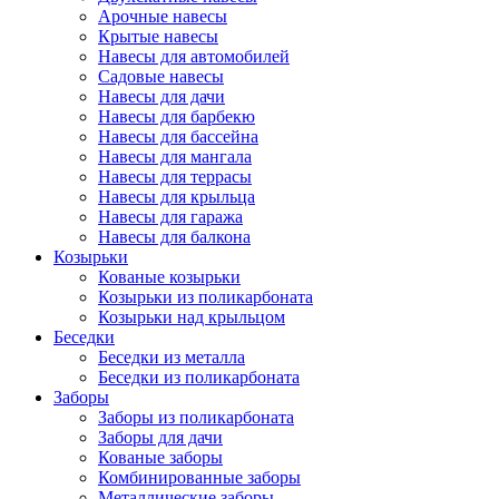
Арочные навесы
Крытые навесы
Навесы для автомобилей
Садовые навесы
Навесы для дачи
Навесы для барбекю
Навесы для бассейна
Навесы для мангала
Навесы для террасы
Навесы для крыльца
Навесы для гаража
Навесы для балкона
Козырьки
Кованые козырьки
Козырьки из поликарбоната
Козырьки над крыльцом
Беседки
Беседки из металла
Беседки из поликарбоната
Заборы
Заборы из поликарбоната
Заборы для дачи
Кованые заборы
Комбинированные заборы
Металлические заборы