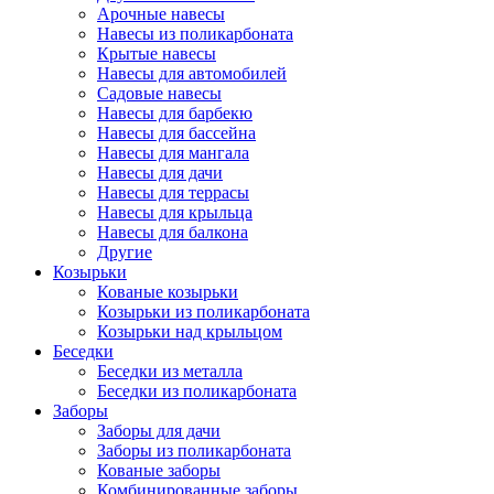
Арочные навесы
Навесы из поликарбоната
Крытые навесы
Навесы для автомобилей
Садовые навесы
Навесы для барбекю
Навесы для бассейна
Навесы для мангала
Навесы для дачи
Навесы для террасы
Навесы для крыльца
Навесы для балкона
Другие
Козырьки
Кованые козырьки
Козырьки из поликарбоната
Козырьки над крыльцом
Беседки
Беседки из металла
Беседки из поликарбоната
Заборы
Заборы для дачи
Заборы из поликарбоната
Кованые заборы
Комбинированные заборы