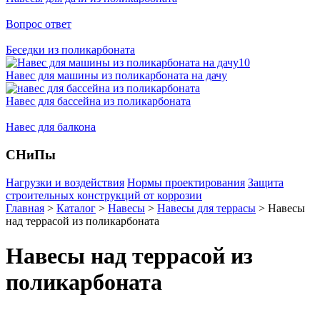
Вопрос ответ
Беседки из поликарбоната
Навес для машины из поликарбоната на дачу
Навес для бассейна из поликарбоната
Навес для балкона
СНиПы
Нагрузки и воздействия
Нормы проектирования
Защита
строительных конструкций от коррозии
Главная
>
Каталог
>
Навесы
>
Навесы для террасы
>
Навесы
над террасой из поликарбоната
Навесы над террасой из
поликарбоната