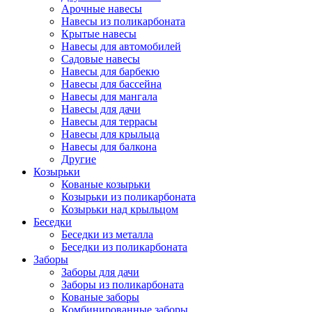
Арочные навесы
Навесы из поликарбоната
Крытые навесы
Навесы для автомобилей
Садовые навесы
Навесы для барбекю
Навесы для бассейна
Навесы для мангала
Навесы для дачи
Навесы для террасы
Навесы для крыльца
Навесы для балкона
Другие
Козырьки
Кованые козырьки
Козырьки из поликарбоната
Козырьки над крыльцом
Беседки
Беседки из металла
Беседки из поликарбоната
Заборы
Заборы для дачи
Заборы из поликарбоната
Кованые заборы
Комбинированные заборы