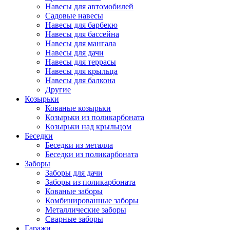
Навесы для автомобилей
Садовые навесы
Навесы для барбекю
Навесы для бассейна
Навесы для мангала
Навесы для дачи
Навесы для террасы
Навесы для крыльца
Навесы для балкона
Другие
Козырьки
Кованые козырьки
Козырьки из поликарбоната
Козырьки над крыльцом
Беседки
Беседки из металла
Беседки из поликарбоната
Заборы
Заборы для дачи
Заборы из поликарбоната
Кованые заборы
Комбинированные заборы
Металлические заборы
Сварные заборы
Гаражи