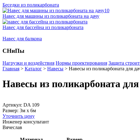
Беседки из поликарбоната
Навес для машины из поликарбоната на дачу
Навес для бассейна из поликарбоната
Навес для балкона
СНиПы
Нагрузки и воздействия
Нормы проектирования
Защита строит
Главная
>
Каталог
>
Навесы
>
Навесы из поликарбоната для да
Навесы из поликарбоната для
Артикул: DA 109
Размер: 3м x 6м
Уточнить цену
Инженер консультант
Вячеслав
Материал
Размер