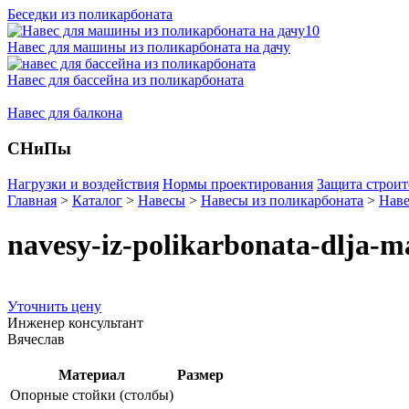
Беседки из поликарбоната
Навес для машины из поликарбоната на дачу
Навес для бассейна из поликарбоната
Навес для балкона
СНиПы
Нагрузки и воздействия
Нормы проектирования
Защита строит
Главная
>
Каталог
>
Навесы
>
Навесы из поликарбоната
>
Наве
navesy-iz-polikarbonata-dlja-m
Уточнить цену
Инженер консультант
Вячеслав
Материал
Размер
Опорные стойки (столбы)