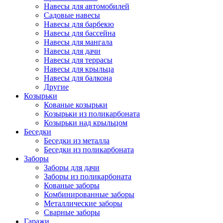
Навесы для автомобилей
Садовые навесы
Навесы для барбекю
Навесы для бассейна
Навесы для мангала
Навесы для дачи
Навесы для террасы
Навесы для крыльца
Навесы для балкона
Другие
Козырьки
Кованые козырьки
Козырьки из поликарбоната
Козырьки над крыльцом
Беседки
Беседки из металла
Беседки из поликарбоната
Заборы
Заборы для дачи
Заборы из поликарбоната
Кованые заборы
Комбинированные заборы
Металлические заборы
Сварные заборы
Гаражи