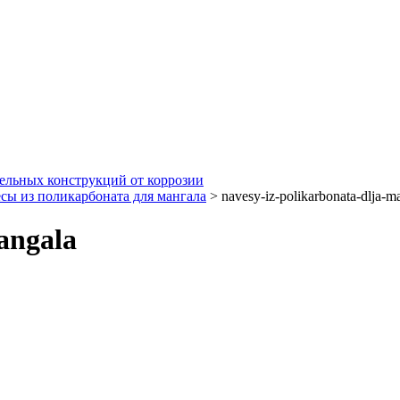
ельных конструкций от коррозии
сы из поликарбоната для мангала
>
navesy-iz-polikarbonata-dlja-m
angala