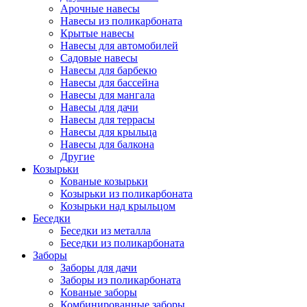
Арочные навесы
Навесы из поликарбоната
Крытые навесы
Навесы для автомобилей
Садовые навесы
Навесы для барбекю
Навесы для бассейна
Навесы для мангала
Навесы для дачи
Навесы для террасы
Навесы для крыльца
Навесы для балкона
Другие
Козырьки
Кованые козырьки
Козырьки из поликарбоната
Козырьки над крыльцом
Беседки
Беседки из металла
Беседки из поликарбоната
Заборы
Заборы для дачи
Заборы из поликарбоната
Кованые заборы
Комбинированные заборы