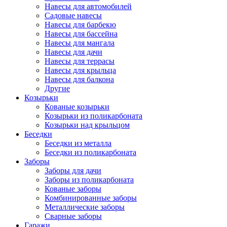
Навесы для автомобилей
Садовые навесы
Навесы для барбекю
Навесы для бассейна
Навесы для мангала
Навесы для дачи
Навесы для террасы
Навесы для крыльца
Навесы для балкона
Другие
Козырьки
Кованые козырьки
Козырьки из поликарбоната
Козырьки над крыльцом
Беседки
Беседки из металла
Беседки из поликарбоната
Заборы
Заборы для дачи
Заборы из поликарбоната
Кованые заборы
Комбинированные заборы
Металлические заборы
Сварные заборы
Гаражи