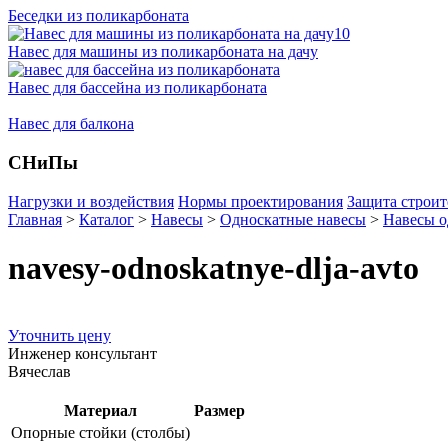
Беседки из поликарбоната
Навес для машины из поликарбоната на дачу
Навес для бассейна из поликарбоната
Навес для балкона
СНиПы
Нагрузки и воздействия
Нормы проектирования
Защита строит
Главная
>
Каталог
>
Навесы
>
Односкатные навесы
>
Навесы о
navesy-odnoskatnye-dlja-avto
Уточнить цену
Инженер консультант
Вячеслав
Материал
Размер
Опорные стойки (столбы)