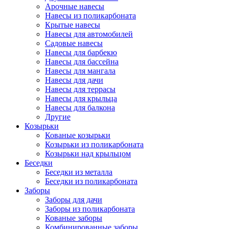
Арочные навесы
Навесы из поликарбоната
Крытые навесы
Навесы для автомобилей
Садовые навесы
Навесы для барбекю
Навесы для бассейна
Навесы для мангала
Навесы для дачи
Навесы для террасы
Навесы для крыльца
Навесы для балкона
Другие
Козырьки
Кованые козырьки
Козырьки из поликарбоната
Козырьки над крыльцом
Беседки
Беседки из металла
Беседки из поликарбоната
Заборы
Заборы для дачи
Заборы из поликарбоната
Кованые заборы
Комбинированные заборы