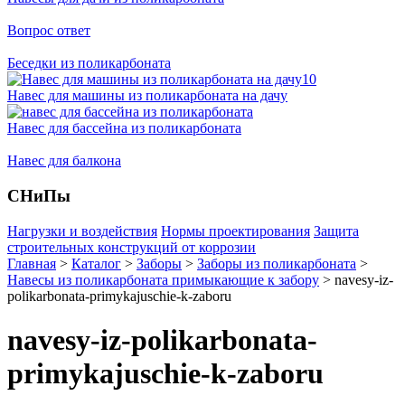
Вопрос ответ
Беседки из поликарбоната
Навес для машины из поликарбоната на дачу
Навес для бассейна из поликарбоната
Навес для балкона
СНиПы
Нагрузки и воздействия
Нормы проектирования
Защита
строительных конструкций от коррозии
Главная
>
Каталог
>
Заборы
>
Заборы из поликарбоната
>
Навесы из поликарбоната примыкающие к забору
>
navesy-iz-
polikarbonata-primykajuschie-k-zaboru
navesy-iz-polikarbonata-
primykajuschie-k-zaboru