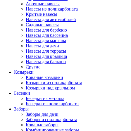
Арочные навесы
Навесы из поликарбоната
Крытые навесы
Навесы для автомобилей
Садовые навесы
Навесы для барбекю
Навесы для бассейна
Навесы для мангала
Навесы для дачи
Навесы для террасы
Навесы для крыльца
Навесы для балкона
Другие
Козырьки
Кованые козырьки
Козырьки из поликарбоната
Козырьки над крыльцом
Беседки
Беседки из металла
Беседки из поликарбоната
Заборы
Заборы для дачи
Заборы из поликарбоната
Кованые заборы
Комбинированные заборы