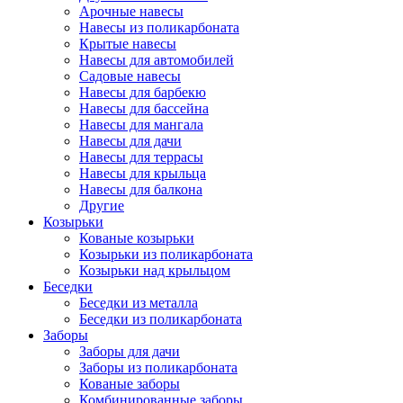
Арочные навесы
Навесы из поликарбоната
Крытые навесы
Навесы для автомобилей
Садовые навесы
Навесы для барбекю
Навесы для бассейна
Навесы для мангала
Навесы для дачи
Навесы для террасы
Навесы для крыльца
Навесы для балкона
Другие
Козырьки
Кованые козырьки
Козырьки из поликарбоната
Козырьки над крыльцом
Беседки
Беседки из металла
Беседки из поликарбоната
Заборы
Заборы для дачи
Заборы из поликарбоната
Кованые заборы
Комбинированные заборы