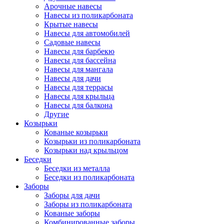
Арочные навесы
Навесы из поликарбоната
Крытые навесы
Навесы для автомобилей
Садовые навесы
Навесы для барбекю
Навесы для бассейна
Навесы для мангала
Навесы для дачи
Навесы для террасы
Навесы для крыльца
Навесы для балкона
Другие
Козырьки
Кованые козырьки
Козырьки из поликарбоната
Козырьки над крыльцом
Беседки
Беседки из металла
Беседки из поликарбоната
Заборы
Заборы для дачи
Заборы из поликарбоната
Кованые заборы
Комбинированные заборы